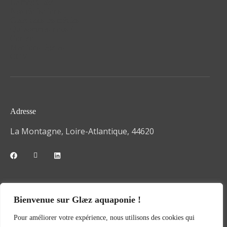
Le mag'Glæz
Nos réalisations
Glæz dans les médias
Qui sommes-nous ?
Contact
Mentions légales
CGV
Adresse
La Montagne, Loire-Atlantique, 44620
Téléphone
Bienvenue sur Glæz aquaponie !
06 42 30 01 22
Pour améliorer votre expérience, nous utilisons des cookies qui