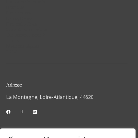
L'aquaponie pour tous
Boutique
Nos services
Le mag'Glæz
Nos réalisations
Glæz dans les médias
Qui sommes-nous ?
Contact
Mentions légales
CGV
Adresse
La Montagne, Loire-Atlantique, 44620
Téléphone