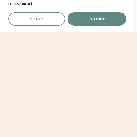
Aquaponie ?
correspondant.
Refuser
Accepter
L'aquaponie est-elle adaptée pour les
particuliers ?
Comment fonctionne un système aquaponique
de Glæz Aquaponie ?
Les systèmes de Glæz Aquaponie sont-ils
faciles à utiliser ?
Glæz Aquaponie utilise-t-il des matériaux