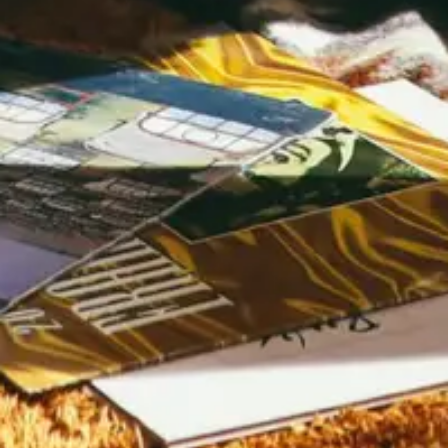
pour l’environnement mais aussi le progrès
technologique. Convaincu que l’autonomie
alimentaire est une partie de la réponse aux défis
actuels, je conçois des écosystèmes aquaponiques
qui non seulement nourrissent le corps, mais aussi
l’esprit, en reconnectant l’homme à son
environnement. Chaque système Glaez est une
étape vers ce futur plus respectueux de la nature
que j’envisage et je suis fier de vous accompagner
sur ce chemin.
L'innovation durable au cœur de votre foyer
Une réponse écologique aux défis actuels
Le progrès au service du bien-être
Contactez-moi