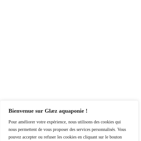
Qu'est-ce que l'aquaponie ?
L'aquaponie c'est la rencontre entre
l'aquaculture, l'élevage de poissons et
l'hydroponie, la culture de plantes hors-
sol.
Qu'est-ce que Glæz Aquaponie ?
Quels sont les avantages de l'aquaponie selon
Glæz Aquaponie ?
Bienvenue sur Glæz aquaponie !
Pour améliorer votre expérience, nous utilisons des cookies qui
nous permettent de vous proposer des services personnalisés. Vous
Quels produits et services offre Glæz
pouvez accepter ou refuser les cookies en cliquant sur le bouton