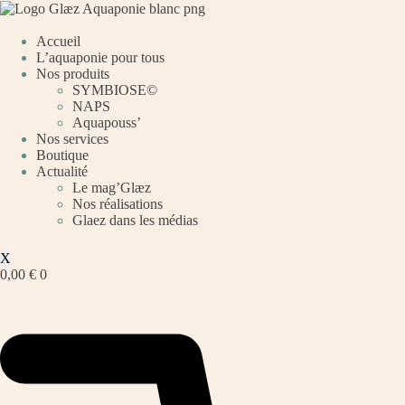
Passer
au
contenu
Accueil
L’aquaponie pour tous
Nos produits
SYMBIOSE©
NAPS
Aquapouss’
Nos services
Boutique
Actualité
Le mag’Glæz
Nos réalisations
Glaez dans les médias
X
0,00
€
0