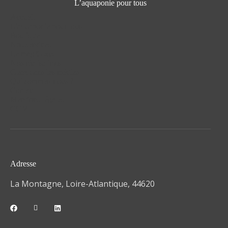
L’aquaponie pour tous
Accueil
L'aquaponie pour tous
Boutique
Nos services
Le mag'Glæz
Nos réalisations
Glæz dans les médias
Qui sommes-nous ?
Contact
Mentions légales
CGV
Adresse
La Montagne, Loire-Atlantique, 44620