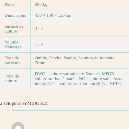
Poids
600 kg
Dimensions
430 × 130 × 120 cm
Surface de
3 m²
culture
Volume
1 m³
d'élevage
Type de
Omble, Perche, Sandre, Saumon de fontaine,
poissons
Truite
DWC – culture sur radeaux flottants, MFGB –
Type de
culture sur bac à marée, NC – culture sur substrat
culture
inerte, NFT – culture sur film nutritif (via NFT+)
2 avis pour
SYMBIOSE©