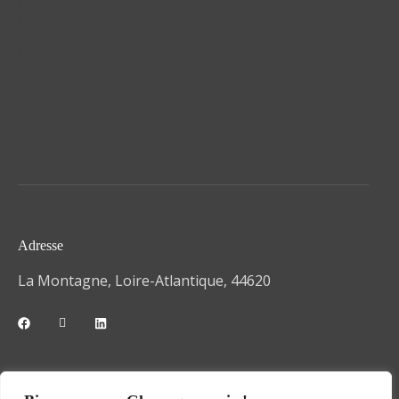
L'aquaponie pour tous
Boutique
Nos services
Le mag'Glæz
Nos réalisations
Glæz dans les médias
Qui sommes-nous ?
Contact
Mentions légales
CGV
Adresse
La Montagne, Loire-Atlantique, 44620
Téléphone