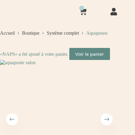
1
Accueil
Boutique
Système complet
Aquapouss
Voir le panier
«NAPS» a été ajouté à votre panier.