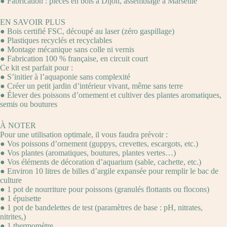
● Fabrication : pièces en bois à Dijon, assemblage à Marseille
EN SAVOIR PLUS
● Bois certifié FSC, découpé au laser (zéro gaspillage)
● Plastiques recyclés et recyclables
● Montage mécanique sans colle ni vernis
● Fabrication 100 % française, en circuit court
Ce kit est parfait pour :
● S’initier à l’aquaponie sans complexité
● Créer un petit jardin d’intérieur vivant, même sans terre
● Élever des poissons d’ornement et cultiver des plantes aromatiques,
semis ou boutures
À NOTER
Pour une utilisation optimale, il vous faudra prévoir :
● Vos poissons d’ornement (guppys, crevettes, escargots, etc.)
● Vos plantes (aromatiques, boutures, plantes vertes…)
● Vos éléments de décoration d’aquarium (sable, cachette, etc.)
● Environ 10 litres de billes d’argile expansée pour remplir le bac de
culture
● 1 pot de nourriture pour poissons (granulés flottants ou flocons)
● 1 épuisette
● 1 pot de bandelettes de test (paramètres de base : pH, nitrates,
nitrites,)
● 1 thermomètre