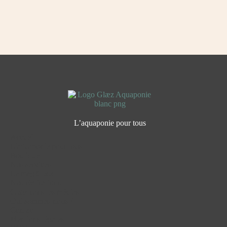
L’aquaponie pour tous
Accueil
L'aquaponie pour tous
Boutique
Nos services
Le mag'Glæz
Nos réalisations
Glæz dans les médias
Qui sommes-nous ?
Contact
Mentions légales