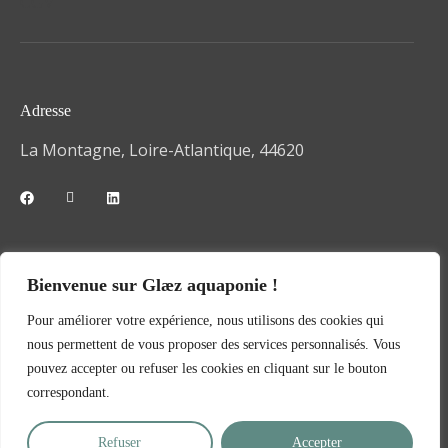
CGV
Adresse
La Montagne, Loire-Atlantique, 44620
Téléphone
Bienvenue sur Glæz aquaponie !
06 42 30 01 22
Pour améliorer votre expérience, nous utilisons des cookies qui
nous permettent de vous proposer des services personnalisés. Vous
pouvez accepter ou refuser les cookies en cliquant sur le bouton
Contact
correspondant.
contact@glaez.fr
Refuser
Accepter